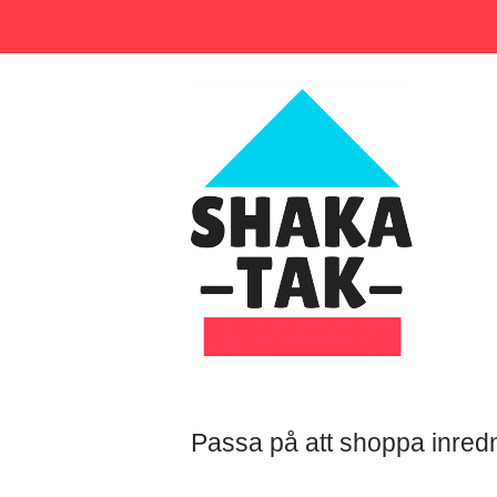
Skip
to
content
Home
Passa på att shoppa inred