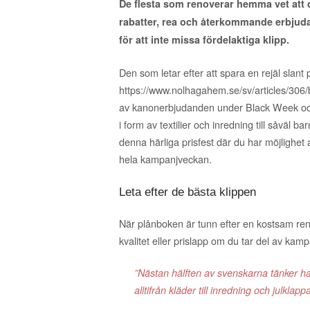
De flesta som renoverar hemma vet att d
rabatter, rea och återkommande erbjuda
för att inte missa fördelaktiga klipp.
Den som letar efter att spara en rejäl slant
https://www.nolhagahem.se/sv/articles/306
av kanonerbjudanden under Black Week och 
i form av textilier och inredning till såvä
denna härliga prisfest där du har möjlighet 
hela kampanjveckan.
Leta efter de bästa klippen
När plånboken är tunn efter en kostsam re
kvalitet eller prislapp om du tar del av kam
”Nästan hälften av svenskarna tänker ha
alltifrån kläder till inredning och julklappa