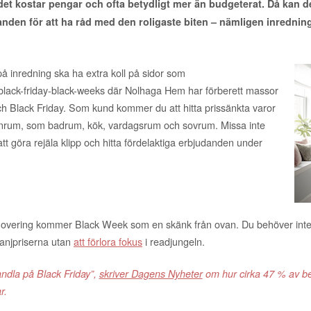
et kostar pengar och ofta betydligt mer än budgeterat. Då kan det
nden för att ha råd med den roligaste biten – nämligen inrednin
 på inredning ska ha extra koll på sidor som
/black-friday-black-weeks där Nolhaga Hem har förberett massor
Black Friday. Som kund kommer du att hitta prissänkta varor
l barnrum, som badrum, kök, vardagsrum och sovrum. Missa inte
att göra rejäla klipp och hitta fördelaktiga erbjudanden under
novering kommer Black Week som en skänk från ovan. Du behöver inte 
panjpriserna utan
att förlora fokus
i readjungeln.
ndla på Black Friday”,
skriver Dagens Nyheter
om hur cirka 47 % av be
r.