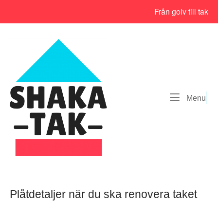
Skip
Från golv till tak
to
content
Home
Me
Menu
Plåtdetaljer när du ska renovera taket