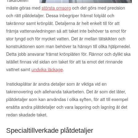
måste göras med
största omsorg
och det görs med precision
och rätt plåtdetaljer. Dessa inbegriper främst fotplåt och
takrännor samt krönplåt. Detaljerna är helt enkelt till för att
främja vattenavledningen så att taket inte behöver ta emot för
stor tyngd och för mycket vatten. Det är mellan tätskikten och
konstruktionen som man behöver ta hänsyn till olika hjälpmedel.
Detta jobb ansvarar främst krönplåten för. Rännor och dylikt ska
istället finnas vid sidan om taket för att ta emot det rinnande
vattnet samt
undvika läckage
.
Insticksplåtar är andra detaljer som är viktiga vid en
takrenovering och allehanda takarbeten. Det är som det låter,
plåtdetaljer som kan användas i olika syften, för att till exempel
ersätta andra plåtdetaljer och vara lappning och lagning åt det
redan skadade taket.
Specialtillverkade plåtdetaljer